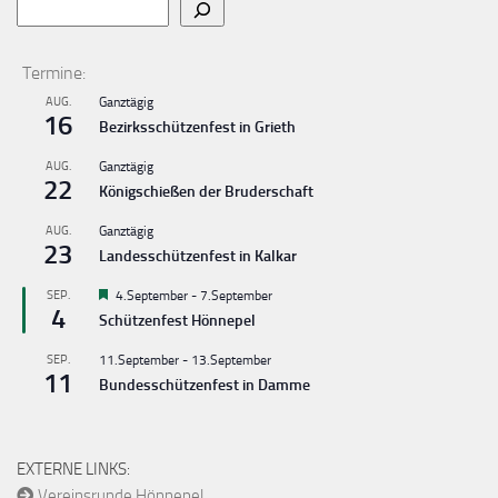
Termine:
AUG.
Ganztägig
16
Bezirksschützenfest in Grieth
AUG.
Ganztägig
22
Königschießen der Bruderschaft
AUG.
Ganztägig
23
Landesschützenfest in Kalkar
Hervorgehoben
SEP.
4.September
-
7.September
4
Schützenfest Hönnepel
SEP.
11.September
-
13.September
11
Bundesschützenfest in Damme
EXTERNE LINKS:
Vereinsrunde Hönnepel