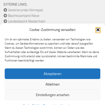
EXTERNE LINKS:
Vereinsrunde Hönnepel
Bezirksverband Kleve
Landesbezirk Niederrhein
Diözesanverband Münster
Cookie-Zustimmung verwalten
Bund Historische Schützen
Um dir ein optimales Erlebnis zu bieten, verwenden wir Technologien wie
Cookies, um Geräteinformationen zu speichern und/oder darauf zuzugreifen.
Wenn du diesen Technologien zustimmst, können wir Daten wie das
Surfverhalten oder eindeutige IDs auf dieser Website verarbeiten. Wenn du deine
Zustimmung nicht erteilst oder zurückziehst, können bestimmte Merkmale und
Funktionen beeinträchtigt werden.
Akzeptieren
St. Antonius Schützen Hönnepel © 2026.
Ablehnen
Alle Rechte vorbehalten.
Einstellungen ansehen