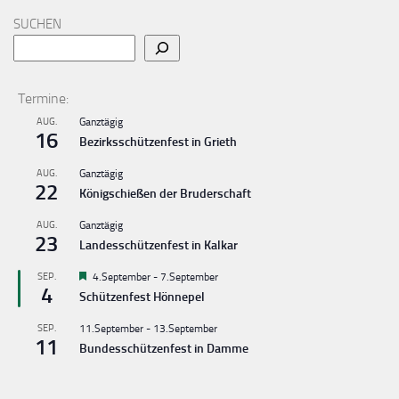
SUCHEN
Termine:
AUG.
Ganztägig
16
Bezirksschützenfest in Grieth
AUG.
Ganztägig
22
Königschießen der Bruderschaft
AUG.
Ganztägig
23
Landesschützenfest in Kalkar
Hervorgehoben
SEP.
4.September
-
7.September
4
Schützenfest Hönnepel
SEP.
11.September
-
13.September
11
Bundesschützenfest in Damme