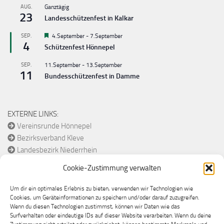
AUG.
Ganztägig
23
Landesschützenfest in Kalkar
Hervorgehoben
SEP.
4.September
-
7.September
4
Schützenfest Hönnepel
SEP.
11.September
-
13.September
11
Bundesschützenfest in Damme
EXTERNE LINKS:
Vereinsrunde Hönnepel
Bezirksverband Kleve
Landesbezirk Niederrhein
Diözesanverband Münster
Cookie-Zustimmung verwalten
Bund Historische Schützen
Um dir ein optimales Erlebnis zu bieten, verwenden wir Technologien wie
Cookies, um Geräteinformationen zu speichern und/oder darauf zuzugreifen.
Wenn du diesen Technologien zustimmst, können wir Daten wie das
Surfverhalten oder eindeutige IDs auf dieser Website verarbeiten. Wenn du deine