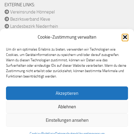
EXTERNE LINKS:
Vereinsrunde Hönnepel
Bezirksverband Kleve
Landesbezirk Niederrhein
Diözesanverband Münster
Cookie-Zustimmung verwalten
Bund Historische Schützen
Um dir ein optimales Erlebnis zu bieten, verwenden wir Technologien wie
Cookies, um Geräteinformationen zu speichern und/oder darauf zuzugreifen.
Wenn du diesen Technologien zustimmst, können wir Daten wie das
Surfverhalten oder eindeutige IDs auf dieser Website verarbeiten. Wenn du deine
Zustimmung nicht erteilst oder zurückziehst, können bestimmte Merkmale und
Funktionen beeinträchtigt werden.
Akzeptieren
St. Antonius Schützen Hönnepel © 2026.
Ablehnen
Alle Rechte vorbehalten.
Einstellungen ansehen
Cookie-Richtlinie
Datenschutzerklärung
Impressum